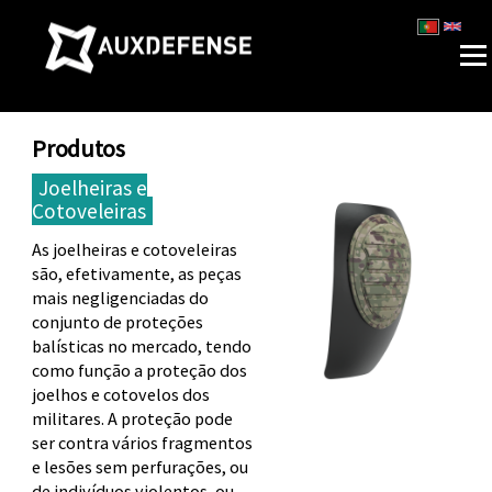
Menu
Skip
to
content
Produtos
Joelheiras e
Cotoveleiras
As joelheiras e cotoveleiras
são, efetivamente, as peças
mais negligenciadas do
conjunto de proteções
balísticas no mercado, tendo
como função a proteção dos
joelhos e cotovelos dos
militares. A proteção pode
ser contra vários fragmentos
e lesões sem perfurações, ou
de indivíduos violentos, ou