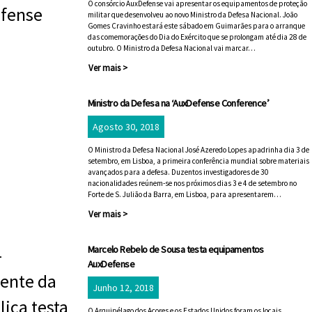
O consórcio AuxDefense vai apresentar os equipamentos de proteção
militar que desenvolveu ao novo Ministro da Defesa Nacional. João
Gomes Cravinho estará este sábado em Guimarães para o arranque
das comemorações do Dia do Exército que se prolongam até dia 28 de
outubro. O Ministro da Defesa Nacional vai marcar…
Ver mais >
Ministro da Defesa na ‘AuxDefense Conference’
Agosto 30, 2018
O Ministro da Defesa Nacional José Azeredo Lopes apadrinha dia 3 de
setembro, em Lisboa, a primeira conferência mundial sobre materiais
avançados para a defesa. Duzentos investigadores de 30
nacionalidades reúnem-se nos próximos dias 3 e 4 de setembro no
Forte de S. Julião da Barra, em Lisboa, para apresentarem…
Ver mais >
Marcelo Rebelo de Sousa testa equipamentos
AuxDefense
Junho 12, 2018
O Arquipélago dos Açores e os Estados Unidos foram os locais