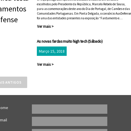
escolhidos pelo Presidente da República, Marcelo Rebelo de Sousa,
para as comemorações deste ano do Dia de Portugal, de Camões e das
Comunidades Portuguesas. Em Ponta Delgada, o consórcio AuxDefense
foi uma das entidades presentes na exposição “Fardamento e…
Ver mais >
As novas fardas muito high tech (Sábado)
Março 15, 2018
Ver mais >
ação
AIS ANTIGOS
s
Nome
mail