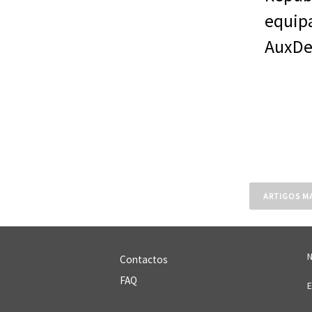
Naveg
ARTIGOS M
de
artigo
Contactos
FAQ
E