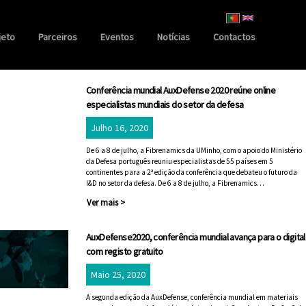
jeto
Parceiros
Eventos
Notícias
Contactos
Conferência mundial AuxDefense 2020 reúne online
especialistas mundiais do setor da defesa
Julho 16, 2020
De 6 a 8 de julho, a Fibrenamics da UMinho, com o apoio do Ministério
da Defesa português reuniu especialistas de 55 países em 5
continentes para a 2ª edição da conferência que debateu o futuro da
I&D no setor da defesa. De 6 a 8 de julho, a Fibrenamics…
Ver mais >
AuxDefense2020, conferência mundial avança para o digital
com registo gratuito
Maio 25, 2020
A segunda edição da AuxDefense, conferência mundial em materiais