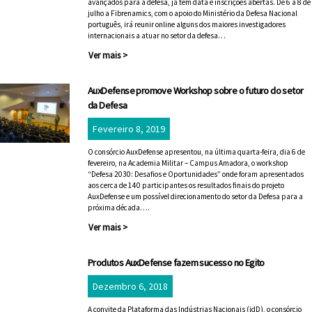
avançados para a defesa, já tem data e inscrições abertas. De 6 a 8 de
julho a Fibrenamics, com o apoio do Ministério da Defesa Nacional
português, irá reunir online alguns dos maiores investigadores
internacionais a atuar no setor da defesa…
Ver mais >
AuxDefense promove Workshop sobre o futuro do setor
da Defesa
Fevereiro 8, 2019
O consórcio AuxDefense apresentou, na última quarta-feira, dia 6 de
fevereiro, na Academia Militar – Campus Amadora, o workshop
“Defesa 2030: Desafios e Oportunidades” onde foram apresentados
aos cerca de 140 participantes os resultados finais do projeto
AuxDefense e um possível direcionamento do setor da Defesa para a
próxima década….
Ver mais >
Produtos AuxDefense fazem sucesso no Egito
Dezembro 6, 2018
A convite da Plataforma das Indústrias Nacionais (idD), o consórcio