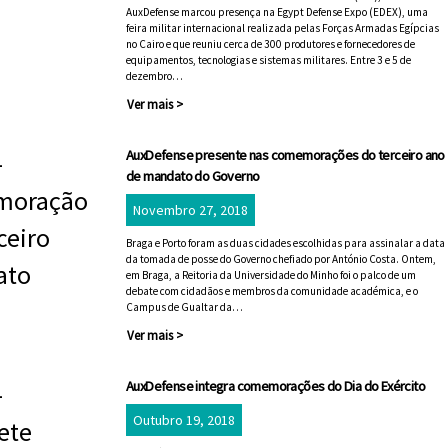
AuxDefense marcou presença na Egypt Defense Expo (EDEX), uma
feira militar internacional realizada pelas Forças Armadas Egípcias
no Cairo e que reuniu cerca de 300 produtores e fornecedores de
equipamentos, tecnologias e sistemas militares. Entre 3 e 5 de
dezembro…
Ver mais >
AuxDefense presente nas comemorações do terceiro ano
de mandato do Governo
Novembro 27, 2018
Braga e Porto foram as duas cidades escolhidas para assinalar a data
da tomada de posse do Governo chefiado por António Costa. Ontem,
em Braga, a Reitoria da Universidade do Minho foi o palco de um
debate com cidadãos e membros da comunidade académica, e o
Campus de Gualtar da…
Ver mais >
AuxDefense integra comemorações do Dia do Exército
Outubro 19, 2018